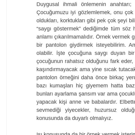
Duygusal ihmali önlemenin anahtarı
Çocuğumuzu iyi gözlemlemek, onu çok iyi
oldukları, korktukları gibi pek çok şeyi 
“saygı göstermek” dediğimde tüm söz ha
anlamı çıkarılmamalıdır. Örnek vermek g
bir pantolon giydirmek isteyebilirim.
olabilir. İşte çocuğuna saygı duyan bi
çocuğunun rahatsız olduğunu fark eder, 
kaşındırmayacak ama yine sıcak tutacak 
pantolon örneğini daha önce birkaç yerd
bazı kumaşları hiç giyemem hatta baz
bunları ayarlama şansım var ama çocuklu
yapacak kişi anne ve babalardır. Elbet
sevmediği yiyecekler, huzursuz olduğu 
konusunda da duyarlı olmalıyız. 
Isı konusunda da bir örnek vermek isterim