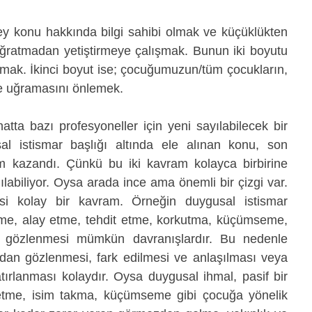
 konu hakkında bilgi sahibi olmak ve küçüklükten 
uğratmadan yetiştirmeye çalışmak. Bunun iki boyutu 
mak. İkinci boyut ise; çocuğumuzun/tüm çocukların, 
le uğramasını önlemek. 
ta bazı profesyoneller için yeni sayılabilecek bir 
 istismar başlığı altında ele alınan konu, son 
m kazandı. Çünkü bu iki kavram kolayca birbirine 
anılabiliyor. Oysa arada ince ama önemli bir çizgi var. 
si kolay bir kavram. Örneğin duygusal istismar 
me, alay etme, tehdit etme, korkutma, küçümseme, 
, gözlenmesi mümkün davranışlardır. Bu nedenle 
ndan gözlenmesi, fark edilmesi ve anlaşılması veya 
hatırlanması kolaydır. Oysa duygusal ihmal, pasif bir 
 etme, isim takma, küçümseme gibi çocuğa yönelik 