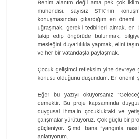
Benim alanım değil ama pek çok iklim 
mühendisi, sayısız STK’nın konuşma
konuşmasından çıkardığım en önemli
uğraşmak, gerekli tedbirleri almak, en ba
takip edip öngörüde bulunmak, bilgiy
mesleğini duyarlılıkla yapmak, elini taşın
ve her bir vatandaşla paylaşmak.
Çocuk gelişimci refleksim yine devreye gi
konusu olduğunu düşündüm. En önemli 
Eğer bu yazıyı okuyorsanız “Geleceğ
demektir. Bu proje kapsamında duygusa
duygusal ihmalin çocukluktaki ve yetişk
çalışmalar yürütüyoruz. Çok güçlü bir pr
güçleniyor. Şimdi bana “yangınla nası
anlatıyorum. 