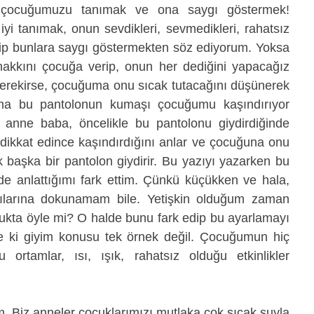
; çocuğumuzu tanımak ve ona saygı göstermek! 
 tanımak, onun sevdikleri, sevmedikleri, rahatsız 
bilip bunlara saygı göstermekten söz ediyorum. Yoksa 
kkını çocuğa verip, onun her dediğini yapacağız 
erekirse, çocuğuma onu sıcak tutacağını düşünerek 
 Ama bu pantolonun kumaşı çocuğumu kaşındırıyor 
r anne baba, öncelikle bu pantolonu giydirdiğinde 
dikkat edince kaşındırdığını anlar ve çocuğuna onu 
başka bir pantolon giydirir. Bu yazıyı yazarken bu 
e anlattığımı fark ettim. Çünkü küçükken ve hala, 
ılarına dokunamam bile. Yetişkin olduğum zaman 
kta öyle mi? O halde bunu fark edip bu ayarlamayı 
te ki giyim konusu tek örnek değil. Çocuğumun hiç 
ortamlar, ısı, ışık, rahatsız olduğu etkinlikler 
. Biz anneler çocuklarımızı mutlaka çok sıcak suyla 