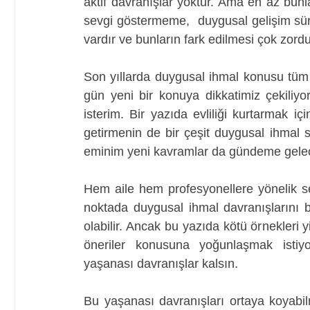
aktif davranışlar yoktur. Ama en az bun
sevgi göstermeme,  duygusal gelişim süre
vardır ve bunların fark edilmesi çok zordu
Son yıllarda duygusal ihmal konusu tüm 
gün yeni bir konuya dikkatimiz çekiliyor
isterim. Bir yazıda evliliği kurtarmak i
getirmenin de bir çeşit duygusal ihmal s
eminim yeni kavramlar da gündeme gelece
Hem aile hem profesyonellere yönelik se
noktada duygusal ihmal davranışlarını 
olabilir. Ancak bu yazıda kötü örnekler
öneriler konusuna yoğunlaşmak istiyor
yaşanası davranışlar kalsın.
Bu yaşanası davranışları ortaya koyabil