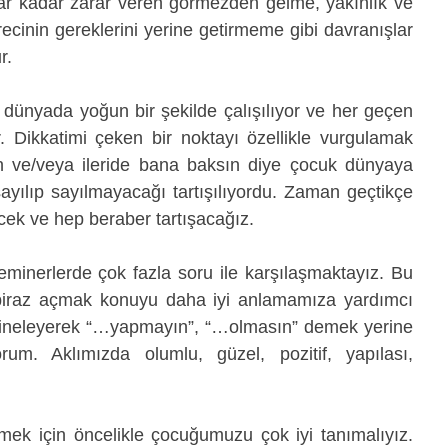
lar kadar zarar veren görmezden gelme, yakınlık ve 
cinin gereklerini yerine getirmeme gibi davranışlar 
r. 
dünyada yoğun bir şekilde çalışılıyor ve her geçen 
. Dikkatimi çeken bir noktayı özellikle vurgulamak 
çin ve/veya ileride bana baksın diye çocuk dünyaya 
ayılıp sayılmayacağı tartışılıyordu. Zaman geçtikçe 
k ve hep beraber tartışacağız. 
minerlerde çok fazla soru ile karşılaşmaktayız. Bu 
biraz açmak konuyu daha iyi anlamamıza yardımcı 
i yineleyerek “…yapmayın”, “…olmasın” demek yerine 
um. Aklımızda olumlu, güzel, pozitif, yapılası, 
mek için öncelikle çocuğumuzu çok iyi tanımalıyız. 