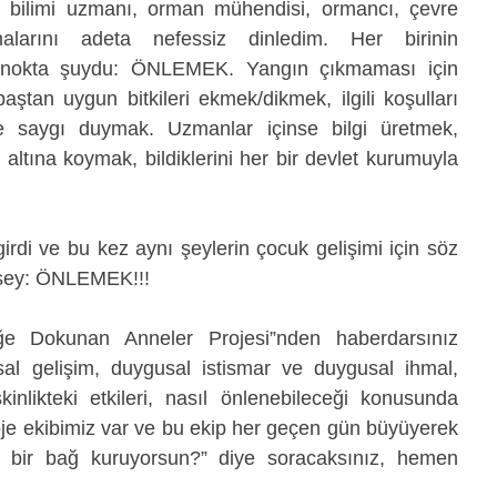
bilimi uzmanı, orman mühendisi, ormancı, çevre 
larını adeta nefessiz dinledim. Her birinin 
 nokta şuydu: ÖNLEMEK. Yangın çıkmaması için 
ştan uygun bitkileri ekmek/dikmek, ilgili koşulları 
e saygı duymak. Uzmanlar içinse bilgi üretmek, 
 altına koymak, bildiklerini her bir devlet kurumuyla 
rdi ve bu kez aynı şeylerin çocuk gelişimi için söz 
şey: ÖNLEMEK!!!
e Dokunan Anneler Projesi”nden haberdarsınız 
l gelişim, duygusal istismar ve duygusal ihmal, 
inlikteki etkileri, nasıl önlenebileceği konusunda 
oje ekibimiz var ve bu ekip her geçen gün büyüyerek 
l bir bağ kuruyorsun?” diye soracaksınız, hemen 